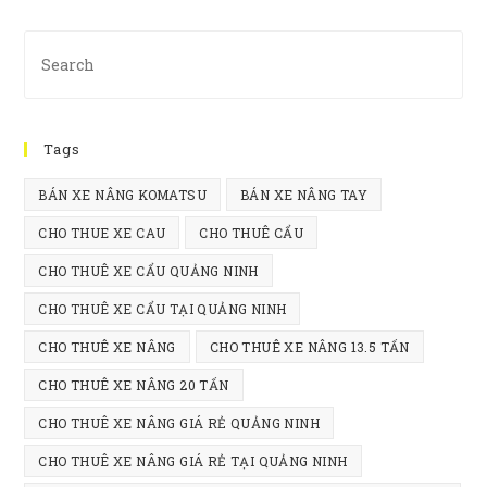
Pre
Es
to
clo
Tags
th
se
BÁN XE NÂNG KOMATSU
BÁN XE NÂNG TAY
pan
CHO THUE XE CAU
CHO THUÊ CẨU
CHO THUÊ XE CẨU QUẢNG NINH
CHO THUÊ XE CẨU TẠI QUẢNG NINH
CHO THUÊ XE NÂNG
CHO THUÊ XE NÂNG 13.5 TẤN
CHO THUÊ XE NÂNG 20 TẤN
CHO THUÊ XE NÂNG GIÁ RẺ QUẢNG NINH
CHO THUÊ XE NÂNG GIÁ RẺ TẠI QUẢNG NINH