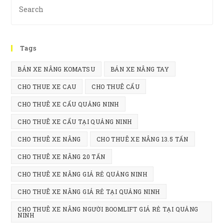
Es
to
clo
Tags
th
se
BÁN XE NÂNG KOMATSU
BÁN XE NÂNG TAY
pan
CHO THUE XE CAU
CHO THUÊ CẨU
CHO THUÊ XE CẨU QUẢNG NINH
CHO THUÊ XE CẨU TẠI QUẢNG NINH
CHO THUÊ XE NÂNG
CHO THUÊ XE NÂNG 13.5 TẤN
CHO THUÊ XE NÂNG 20 TẤN
CHO THUÊ XE NÂNG GIÁ RẺ QUẢNG NINH
CHO THUÊ XE NÂNG GIÁ RẺ TẠI QUẢNG NINH
CHO THUÊ XE NÂNG NGƯỜI BOOMLIFT GIÁ RẺ TẠI QUẢNG
NINH