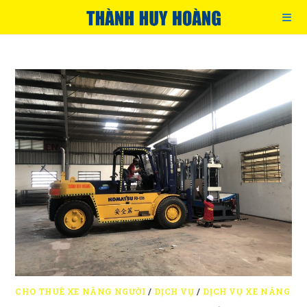
Skip
to
content
CHO THUÊ XE NÂNG NGƯỜI
/
DỊCH VỤ
/
DỊCH VỤ XE NÂNG