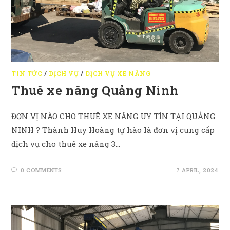
TIN TỨC
/
DỊCH VỤ
/
DỊCH VỤ XE NÂNG
Thuê xe nâng Quảng Ninh
ĐƠN VỊ NÀO CHO THUÊ XE NÂNG UY TÍN TẠI QUẢNG
NINH ? Thành Huy Hoàng tự hào là đơn vị cung cấp
dịch vụ cho thuê xe nâng 3…
0 COMMENTS
7 APRIL, 2024