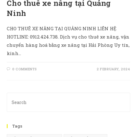
Cho thuê xe nâng tại Quảng
Ninh
CHO THUÊ XE NÂNG TẠI QUẢNG NINH LIÊN HỆ
HOTLINE: 0912.424.738. Dịch vụ cho thuê xe nâng, vận
chuyển hàng hoá bằng xe nâng tại Hải Phòng Uy tín,
kinh…
0 COMMENTS
2 FEBRUARY, 2024
Pre
Es
to
clo
Tags
th
se