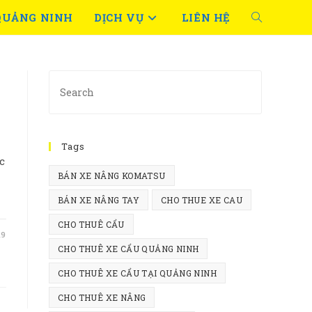
QUẢNG NINH
DỊCH VỤ
LIÊN HỆ
TOGGLE
WEBSITE
Press
SEARCH
Escape
to
close
Tags
the
c
search
BÁN XE NÂNG KOMATSU
panel.
BÁN XE NÂNG TAY
CHO THUE XE CAU
CHO THUÊ CẨU
19
CHO THUÊ XE CẨU QUẢNG NINH
CHO THUÊ XE CẨU TẠI QUẢNG NINH
CHO THUÊ XE NÂNG