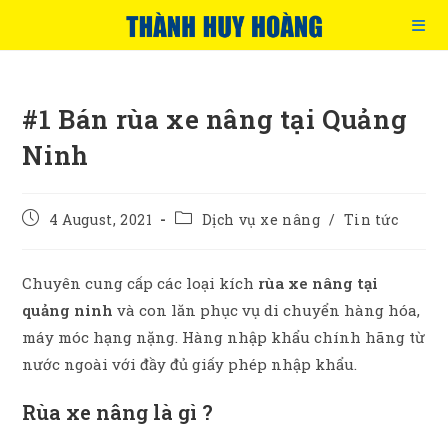
Skip
to
content
#1 Bán rùa xe nâng tại Quảng
Ninh
Post
Post
4 August, 2021
Dịch vụ xe nâng
/
Tin tức
published:
category:
Chuyên cung cấp các loại kích
rùa xe nâng tại
quảng ninh
và con lăn phục vụ di chuyển hàng hóa,
máy móc hạng nặng. Hàng nhập khẩu chính hãng từ
nước ngoài với đầy đủ giấy phép nhập khẩu.
Rùa xe nâng là gì ?