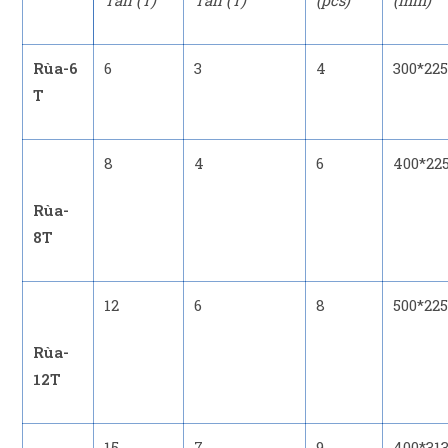
Tấn (T)
Tấn (T)
(pcs)
(mm)
Rùa-6
6
3
4
300*225
T
8
4
6
400*22
Rùa-
8T
12
6
8
500*225
Rùa-
12T
15
7
9
400*313