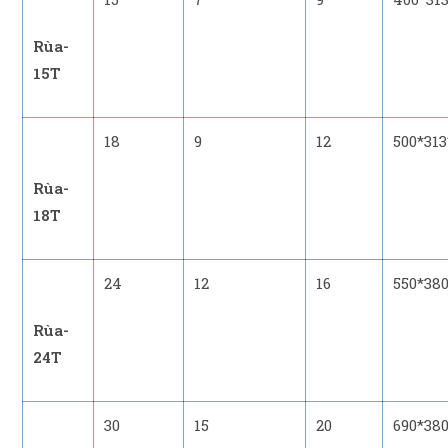
Rùa-
15T
18
9
12
500*313
Rùa-
18T
24
12
16
550*380
Rùa-
24T
30
15
20
690*380