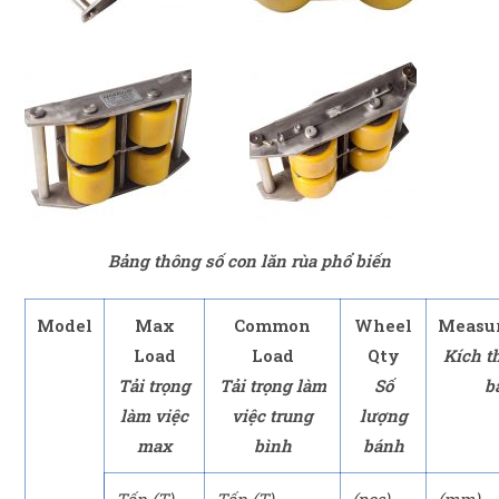
Bảng thông số con lăn rùa phổ biến
Model
Max
Common
Wheel
Measu
Load
Load
Qty
Kích t
Tải trọng
Tải trọng làm
Số
b
làm việc
việc trung
lượng
max
bình
bánh