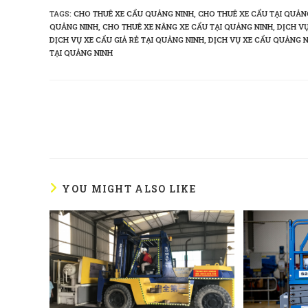
TAGS
:
CHO THUÊ XE CẨU QUẢNG NINH
,
CHO THUÊ XE CẨU TẠI QUẢN
QUẢNG NINH
,
CHO THUÊ XE NÂNG XE CẨU TẠI QUẢNG NINH
,
DỊCH VỤ
DỊCH VỤ XE CẨU GIẢ RẺ TẠI QUẢNG NINH
,
DỊCH VỤ XE CẨU QUẢNG 
TẠI QUẢNG NINH
Read
more
articles
YOU MIGHT ALSO LIKE