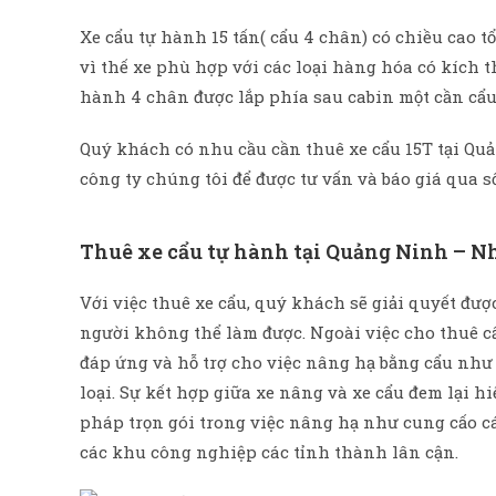
Xe cẩu tự hành 15 tấn( cẩu 4 chân) có chiều cao t
vì thế xe phù hợp với các loại hàng hóa có kích thướ
hành 4 chân được lắp phía sau cabin một cần cẩu
Quý khách có nhu cầu cần thuê xe cẩu 15T tại Qu
công ty chúng tôi để được tư vấn và báo giá qua số
Thuê xe cẩu tự hành tại Quảng Ninh – Nh
Với việc thuê xe cẩu, quý khách sẽ giải quyết đư
người không thể làm được. Ngoài việc cho thuê cẩ
đáp ứng và hỗ trợ cho việc nâng hạ bằng cẩu như 
loại. Sự kết hợp giữa xe nâng và xe cẩu đem lại 
pháp trọn gói trong việc nâng hạ như cung cấo các
các khu công nghiệp các tỉnh thành lân cận.