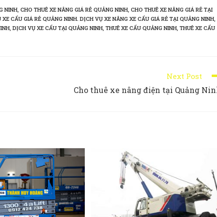
G NINH
,
CHO THUÊ XE NÂNG GIÁ RẺ QUẢNG NINH
,
CHO THUÊ XE NÂNG GIÁ RẺ TẠI
 XE CẨU GIÁ RẺ QUẢNG NINH. DỊCH VỤ XE NÂNG XE CẨU GIÁ RẺ TẠI QUẢNG NINH
,
NINH
,
DỊCH VỤ XE CẨU TẠI QUẢNG NINH
,
THUÊ XE CẨU QUẢNG NINH
,
THUÊ XE CẨU
Next Post
Cho thuê xe nâng điện tại Quảng Ni