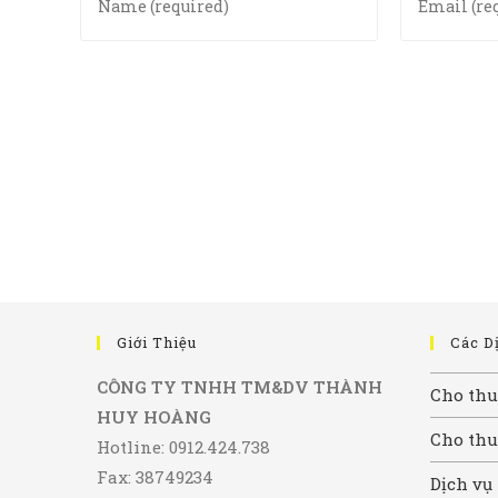
your
your
name
email
or
address
username
to
to
comment
comment
Giới Thiệu
Các D
CÔNG TY TNHH TM&DV THÀNH
Cho thu
HUY HOÀNG
Cho thu
Hotline: 0912.424.738
Fax: 38749234
Dịch vụ