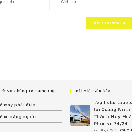
your
website
URL
(optional)
ịch Vụ Chúng Tôi Cung Cấp
Bài Viết Gần Đây
Top 1 cho thuê x
ê máy phát điện
tại Quảng Ninh
ê xe nâng người
Thành Huy Hoà
Phục vụ 24/24
27 JULY, 2024
/
0 COMME