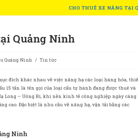
CHO THUÊ XE NÂNG TẠI 
tại Quảng Ninh
cẩu Quảng Ninh
/
Tin tức
ục đích khác nhau về việc nâng hạ các loại hàng hóa, thiế
cẩu 15 tấn là tên gọi của loại cẩu tự hành đang được thuê và
Hạ Long – Uông Bí, khi nền kinh tế công nghiệp ngày càng
ng cao. Đặc biệt là nhu cầu về nâng hạ, vận tải bằng các
uảng Ninh