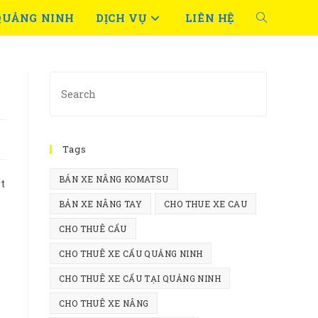
QUẢNG NINH
DỊCH VỤ
LIÊN HỆ
TOGGLE
WEBSITE
Press
SEARCH
Escape
to
close
Tags
the
search
BÁN XE NÂNG KOMATSU
t
panel.
BÁN XE NÂNG TAY
CHO THUE XE CAU
CHO THUÊ CẨU
CHO THUÊ XE CẨU QUẢNG NINH
CHO THUÊ XE CẨU TẠI QUẢNG NINH
CHO THUÊ XE NÂNG