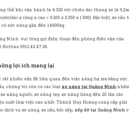
ổng thể khi vận hành là 4.320 với chiều dài thùng xe là 9,2
c(dài x rộng x cao = 9.200 x 2.350 x 1.500). Đặc biệt, xe cẩu t
 có sức nâng gần đến 14000kg
ảng Ninh vui lòng gọi điện thoại đến phòng điều vận của
 Hotline 0912.42.47.38.
ững lợi ích mang lại
ợc rất nhiều vấn đề liên quan đến việc nâng hạ mà bằng sức
u, chúng tôi còn có các loại
xe nâng tại Quảng Ninh
nhằ
xe nâng người, xe nâng tay, xe nâng hàng đến 25 tấn các
hiệu suất làm việc cao nhất. Thành Huy Hoàng cung cấp giải
 dịch vụ xe nâng, xe cẩu, bốc xếp,
xếp dỡ tại Quảng Ninh
v