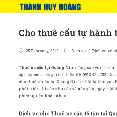
Skip
to
content
Cho thuê cẩu tự hành 
Post
Post
25 February, 2019
Dịch vụ
/
Dịch vụ xe 
published:
category:
Thuê xe cẩu tại Quảng Ninh
tăng cao với nhiều m
bị, máy móc, công trình Liên Hệ: 0912.424.738. Xe 
cho thuê nhiều tại Quảng Ninh nhất là khu vực 
phát triển thì các nhu cầu về nâng hạ ngày một tă
phương tiện khác nhau.
Dịch vụ cho Thuê xe cẩu 15 tấn tại Q